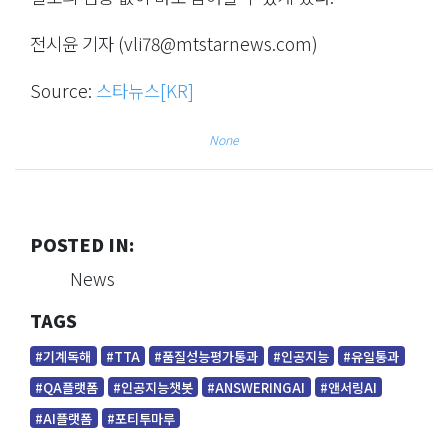
전시윤 기자 (
vli78@mtstarnews.com
)
Source:
스타뉴스[KR]
None
POSTED IN:
News
TAGS
#기계독해
#TTA
#품질성능평가통과
#인공지능
#유일통과
#QA플랫폼
#인공지능챗봇
#ANSWERINGAI
#앤서링AI
#AI플랫폼
#포티투마루