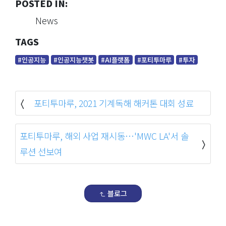
POSTED IN:
News
TAGS
#인공지능
#인공지능챗봇
#AI플랫폼
#포티투마루
#투자
포티투마루, 2021 기계독해 해커톤 대회 성료
포티투마루, 해외 사업 재시동…'MWC LA'서 솔
루션 선보여
블로그