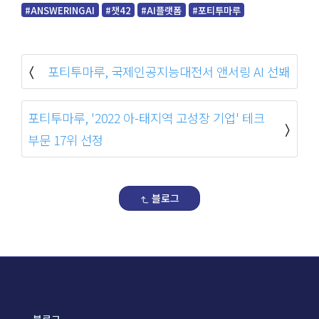
#ANSWERINGAI
#챗42
#AI플랫폼
#포티투마루
포티투마루, 국제인공지능대전서 앤서링 AI 선봬
포티투마루, '2022 아-태지역 고성장 기업' 테크
부문 17위 선정
블로그