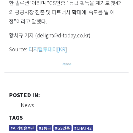
한 솔루션”이라며 "GS인증 1등급 획득을 계기로 챗42
의 공공시장 진출 및 파트너사 확대에 속도를 낼 예
정”이라고 말했다.
황치규 기자 (
delight@d-today.co.kr
)
Source:
디지털투데이[KR]
None
POSTED IN:
News
TAGS
#AI기반솔루션
#1등급
#GS인증
#CHAT42