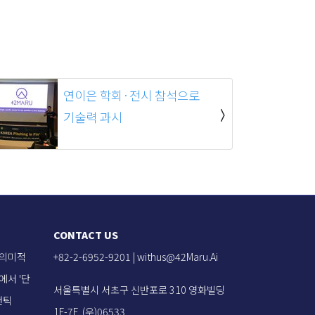
연이은 학회·전시 참석으로
기술력 과시
CONTACT US
 의미적
+82-2-6952-9201 |
withus@42Maru.Ai
에서 '단
서울특별시 서초구 신반포로 310 영화빌딩
맨틱
1F-7F, (우)06533