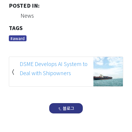
POSTED IN:
News
TAGS
#award
DSME Develops AI System to
Deal with Shipowners
블로그